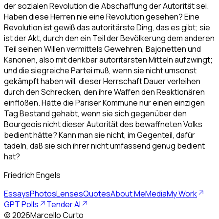
der sozialen Revolution die Abschaffung der Autorität sei.
Haben diese Herren nie eine Revolution gesehen? Eine
Revolution ist gewiß das autoritärste Ding, das es gibt; sie
ist der Akt, durch den ein Teil der Bevölkerung dem anderen
Teil seinen Willen vermittels Gewehren, Bajonetten und
Kanonen, also mit denkbar autoritärsten Mitteln aufzwingt;
und die siegreiche Partei muß, wenn sie nicht umsonst
gekämpft haben will, dieser Herrschaft Dauer verleihen
durch den Schrecken, den ihre Waffen den Reaktionären
einflößen. Hätte die Pariser Kommune nur einen einzigen
Tag Bestand gehabt, wenn sie sich gegenüber den
Bourgeois nicht dieser Autorität des bewaffneten Volks
bedient hätte? Kann man sie nicht, im Gegenteil, dafür
tadeln, daß sie sich ihrer nicht umfassend genug bedient
hat?
Friedrich Engels
Essays
Photos
Lenses
Quotes
About Me
Media
My Work
GPT Polls
Tender AI
©
2026
Marcello Curto