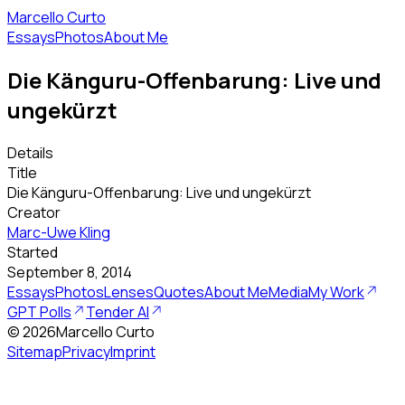
Marcello Curto
Essays
Photos
About Me
Die Känguru-Offenbarung: Live und
ungekürzt
Details
Title
Die Känguru-Offenbarung: Live und ungekürzt
Creator
Marc-Uwe Kling
Started
September 8, 2014
Essays
Photos
Lenses
Quotes
About Me
Media
My Work
GPT Polls
Tender AI
©
2026
Marcello Curto
Sitemap
Privacy
Imprint