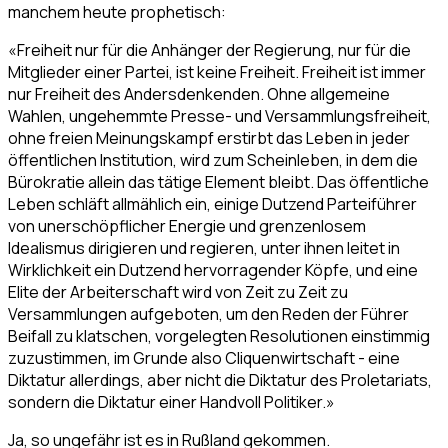
manchem heute prophetisch:
«Freiheit nur für die Anhänger der Regierung, nur für die
Mitglieder einer Partei, ist keine Freiheit. Freiheit ist immer
nur Freiheit des Andersdenkenden. Ohne allgemeine
Wahlen, ungehemmte Presse- und Versammlungsfreiheit,
ohne freien Meinungskampf erstirbt das Leben in jeder
öffentlichen Institution, wird zum Scheinleben, in dem die
Bürokratie allein das tätige Element bleibt. Das öffentliche
Leben schläft allmählich ein, einige Dutzend Parteiführer
von unerschöpflicher Energie und grenzenlosem
Idealismus dirigieren und regieren, unter ihnen leitet in
Wirklichkeit ein Dutzend hervorragender Köpfe, und eine
Elite der Arbeiterschaft wird von Zeit zu Zeit zu
Versammlungen aufgeboten, um den Reden der Führer
Beifall zu klatschen, vorgelegten Resolutionen einstimmig
zuzustimmen, im Grunde also Cliquenwirtschaft - eine
Diktatur allerdings, aber nicht die Diktatur des Proletariats,
sondern die Diktatur einer Handvoll Politiker.»
Ja, so ungefähr ist es in Rußland gekommen.