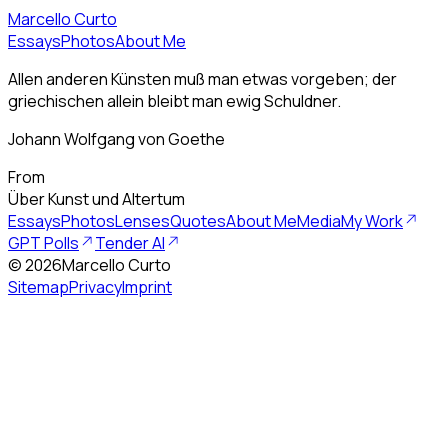
Marcello Curto
Essays
Photos
About Me
Allen anderen Künsten muß man etwas vorgeben; der
griechischen allein bleibt man ewig Schuldner.
Johann Wolfgang von Goethe
From
Über Kunst und Altertum
Essays
Photos
Lenses
Quotes
About Me
Media
My Work
GPT Polls
Tender AI
©
2026
Marcello Curto
Sitemap
Privacy
Imprint