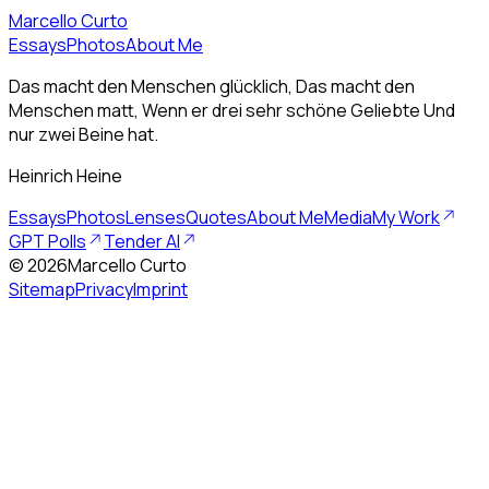
Marcello Curto
Essays
Photos
About Me
Das macht den Menschen glücklich, Das macht den
Menschen matt, Wenn er drei sehr schöne Geliebte Und
nur zwei Beine hat.
Heinrich Heine
Essays
Photos
Lenses
Quotes
About Me
Media
My Work
GPT Polls
Tender AI
©
2026
Marcello Curto
Sitemap
Privacy
Imprint